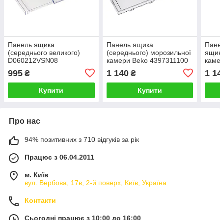
Панель ящика
Панель ящика
Пане
(середнього великого)
(середнього) морозильної
ящик
D060212VSN08
камери Beko 4397311100
каме
морозильної камери
445
995
1 140
1 1
₴
₴
Snaige
Купити
Купити
Про нас
94% позитивних з 710 відгуків за рік
Працює з 06.04.2011
м. Київ
вул. Вербова, 17в, 2-й поверх, Київ, Україна
Контакти
Сьогодні працює з 10:00 до 16:00