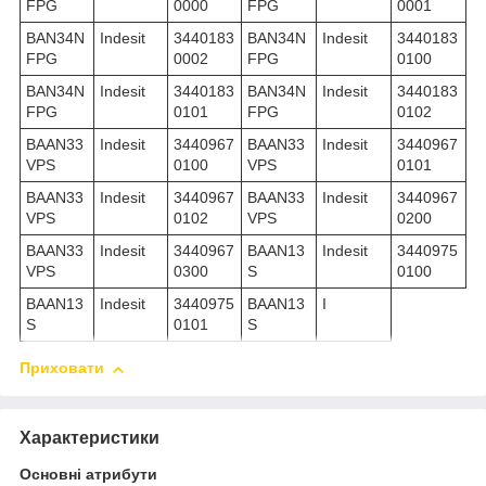
FPG
0000
FPG
0001
BAN34N
Indesit
3440183
BAN34N
Indesit
3440183
FPG
0002
FPG
0100
BAN34N
Indesit
3440183
BAN34N
Indesit
3440183
FPG
0101
FPG
0102
BAAN33
Indesit
3440967
BAAN33
Indesit
3440967
VPS
0100
VPS
0101
BAAN33
Indesit
3440967
BAAN33
Indesit
3440967
VPS
0102
VPS
0200
BAAN33
Indesit
3440967
BAAN13
Indesit
3440975
VPS
0300
S
0100
BAAN13
Indesit
3440975
BAAN13
I
S
0101
S
Приховати
Характеристики
Основні атрибути