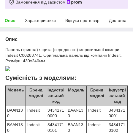
Замовлення під захистом
Опис
Характеристики
Відгуки про товар
Доставка
Опис
Панель (кришка) ящика (середнього) морозильної камери
Indesit C00283741. Оригінальна панель від компанії Indesit.
Розміри: 430x240мм.
Сумісність з моделями:
Модель
Бренд
Індустрі
Модель
Бренд
Індустрі
моделі
альний
моделі
альний
код
код
BAAN13
Indesit
3434171
BAAN13
Indesit
3434171
0
0000
0
0001
BAAN13
Indesit
3434171
BAAN13
Indesit
3434171
0
0101
0
0102