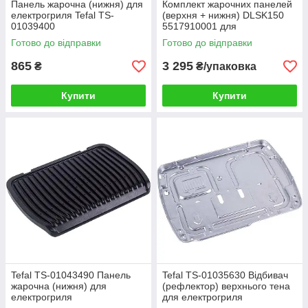
Панель жарочна (нижня) для
Комплект жарочних панелей
електрогриля Tefal TS-
(верхня + нижня) DLSK150
01039400
5517910001 для
електрогриля DeLonghi
Готово до відправки
Готово до відправки
865
3 295
₴
₴/упаковка
Купити
Купити
Tefal TS-01043490 Панель
Tefal TS-01035630 Відбивач
жарочна (нижня) для
(рефлектор) верхнього тена
електрогриля
для електрогриля