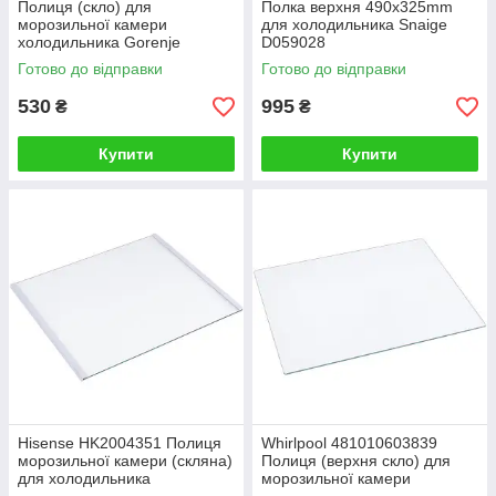
Полиця (скло) для
Полка верхня 490x325mm
морозильної камери
для холодильника Snaige
холодильника Gorenje
D059028
409794
Готово до відправки
Готово до відправки
530
995
₴
₴
Купити
Купити
Hisense HK2004351 Полиця
Whirlpool 481010603839
морозильної камери (скляна)
Полиця (верхня скло) для
для холодильника
морозильної камери