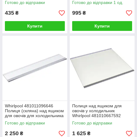
402x320x4mm
Готово до відправки
Готово до відправки 1 од.
435
995
₴
₴
Купити
Купити
Whirlpool 481011096646
Полиця над ящиком для
Полиця (скляна) над ящиком
овочів у холодильник
для овочів для холодильника
Whirlpool 481010667592
485x435mm (скло)
Готово до відправки
Готово до відправки
2 250
1 625
₴
₴