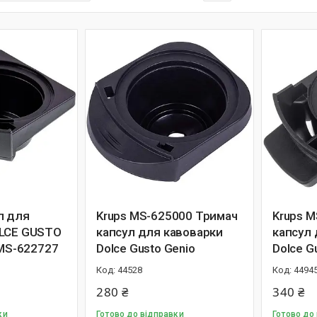
л для
Krups MS-625000 Тримач
Krups 
OLCE GUSTO
капсул для кавоварки
капсул 
 MS-622727
Dolce Gusto Genio
Dolce G
44528
4494
280 ₴
340 ₴
ки
Готово до відправки
Готово до