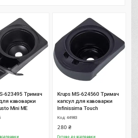
MS-623495 Тримач
Krups MS-624560 Тримач
для кавоварки
капсул для кавоварки
usto Mini ME
Infinissima Touch
5
44983
280 ₴
 відправки
Готово до відправки