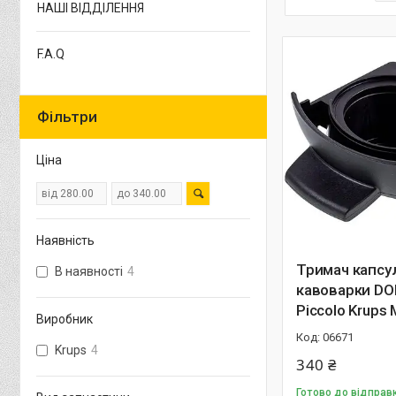
НАШІ ВІДДІЛЕННЯ
F.A.Q
Фільтри
Ціна
Наявність
Тримач капсу
В наявності
4
кавоварки D
Piccolo Krups
Виробник
06671
Krups
4
340 ₴
Готово до відправ