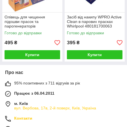
Олівець для чищення
Засіб від накипу WPRO Active
підошви прасок та
Clean в парових прасках
парогенераторів
Whirlpool 480181700063
484000008406 (2 шт.) Wpro
Готово до відправки
Готово до відправки
495
395
₴
₴
Купити
Купити
Про нас
95% позитивних з 711 відгуків за рік
Працює з 06.04.2011
м. Київ
вул. Вербова, 17в, 2-й поверх, Київ, Україна
Контакти