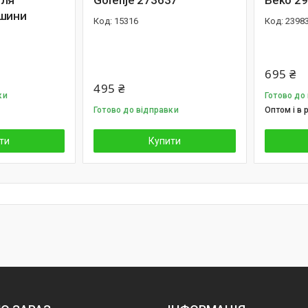
для
Gorenje 273637
Beko 2
ашини
15316
2398
695 ₴
495 ₴
ки
Готово до
Готово до відправки
Оптом і в 
ти
Купити