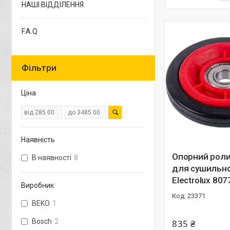
НАШІ ВІДДІЛЕННЯ
F.A.Q
Фільтри
Ціна
Наявність
Опорний роли
В наявності
8
для сушильно
Electrolux 80
Виробник
23371
BEKO
1
Bosch
2
835 ₴