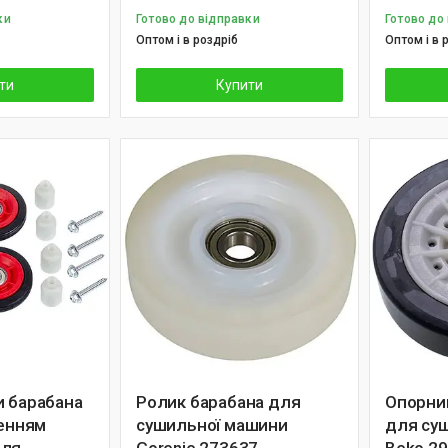
ки
Готово до відправки
Готово до
Оптом і в роздріб
Оптом і в 
ти
Купити
и барабана
Ролик барабана для
Опорни
ленням
сушильної машини
для су