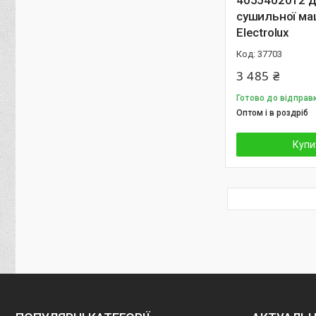
4055402012 
сушильної м
Electrolux
37703
3 485 ₴
Готово до відправ
Оптом і в роздріб
Купи