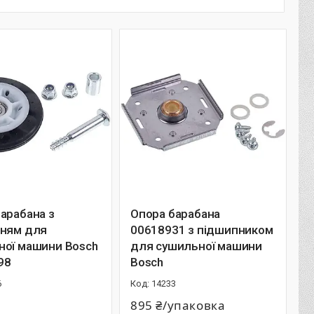
арабана з
Опора барабана
нням для
00618931 з підшипником
ної машини Bosch
для сушильної машини
98
Bosch
6
14233
895 ₴/упаковка