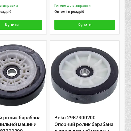
 відправки
Готово до відправки
роздріб
Оптом і в роздріб
Купити
Купити
й ролик барабана
Beko 2987300200
шильної машини
Опорний ролик барабана