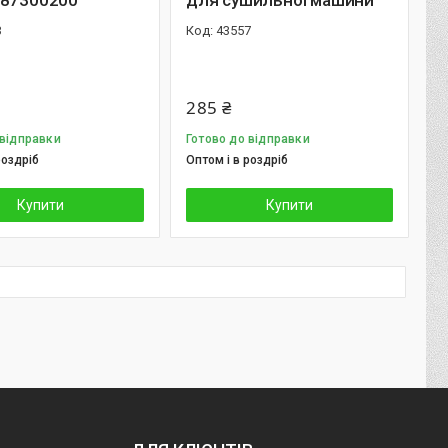
987300200
для сушильної машини
3
43557
285 ₴
 відправки
Готово до відправки
роздріб
Оптом і в роздріб
Купити
Купити