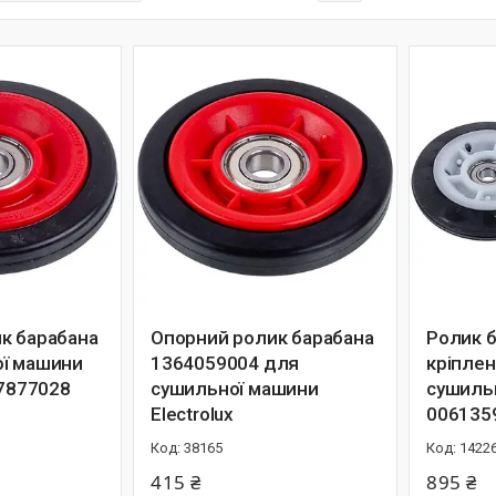
к барабана
Опорний ролик барабана
Ролик б
ї машини
1364059004 для
кріпле
77877028
сушильної машини
сушиль
Electrolux
006135
38165
1422
415 ₴
895 ₴