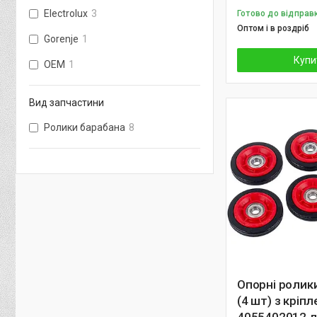
Electrolux
3
Готово до відправ
Оптом і в роздріб
Gorenje
1
Купи
OEM
1
Вид запчастини
Ролики барабана
8
Опорні ролик
(4 шт) з кріп