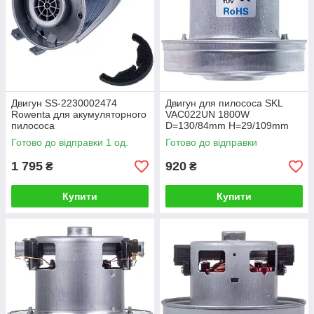
Двигун SS-2230002474
Двигун для пилососа SKL
Rowenta для акумуляторного
VAC022UN 1800W
пилососа
D=130/84mm H=29/109mm
(універсальний)
Готово до відправки 1 од.
Готово до відправки
1 795
920
₴
₴
Купити
Купити