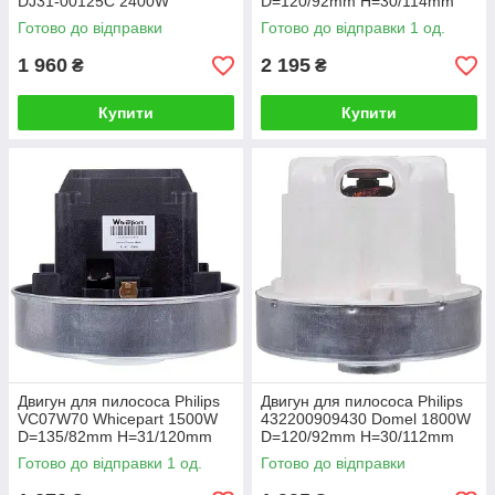
DJ31-00125C 2400W
D=120/92mm H=30/114mm
Готово до відправки
Готово до відправки 1 од.
1 960
2 195
₴
₴
Купити
Купити
Двигун для пилососа Philips
Двигун для пилососа Philips
VC07W70 Whicepart 1500W
432200909430 Domel 1800W
D=135/82mm H=31/120mm
D=120/92mm H=30/112mm
Готово до відправки 1 од.
Готово до відправки