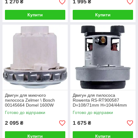
1 270
1 995
₴
₴
Купити
Купити
Двигун для миючого
Двигун для пилососа
пилососа Zelmer \ Bosch
Rowenta RS-RT900587
00145664 Domel 1600W
D=108/71mm H=104/44mm
D=130/92mm H=30/130mm
Готово до відправки
Готово до відправки
2 095
1 675
₴
₴
Купити
Купити