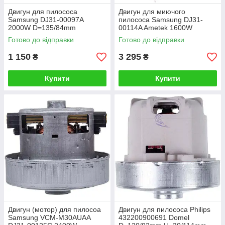
Двигун для пилососа
Двигун для миючого
Samsung DJ31-00097A
пилососа Samsung DJ31-
2000W D=135/84mm
00114A Ametek 1600W
H=35/111mm (з виступом)
D=143/78mm H=73/168mm
Готово до відправки
Готово до відправки
1 150
3 295
₴
₴
Купити
Купити
Двигун (мотор) для пилосоа
Двигун для пилососа Philips
Samsung VCM-M30AUAA
432200900691 Domel