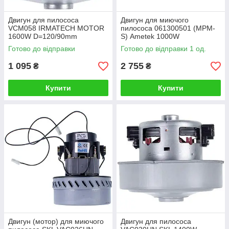
Двигун для пилососа
Двигун для миючого
VCM058 IRMATECH MOTOR
пилососа 061300501 (MPM-
1600W D=120/90mm
S) Ametek 1000W
H=31/117mm (з виступом)
D=144/79mm H=69/169mm
Готово до відправки
Готово до відправки 1 од.
(універсальний)
1 095
2 755
₴
₴
Купити
Купити
Двигун (мотор) для миючого
Двигун для пилососа