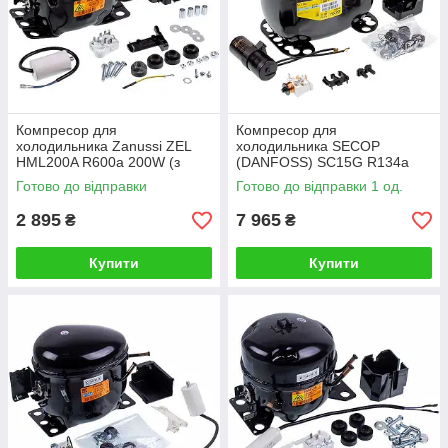
Компресор для
Компресор для
холодильника Zanussi ZEL
холодильника SECOP
HML200A R600a 200W (з
(DANFOSS) SC15G R134a
пусковим реле ZNB68-
260W (з пусковим реле)
Готово до відправки
Готово до відправки 1 од.
120P15C)
2 895
7 965
₴
₴
Купити
Купити