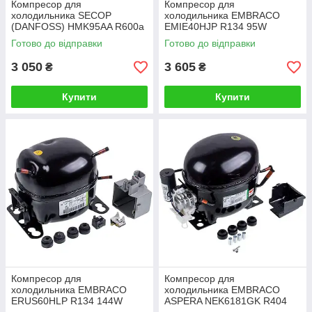
Компресор для
Компресор для
холодильника SECOP
холодильника EMBRACO
(DANFOSS) HMK95AA R600a
EMIE40HJP R134 95W
167W (з пусковим реле ZAF-
Готово до відправки
Готово до відправки
5)
3 050
3 605
₴
₴
Купити
Купити
Компресор для
Компресор для
холодильника EMBRACO
холодильника EMBRACO
ERUS60HLP R134 144W
ASPERA NEK6181GK R404