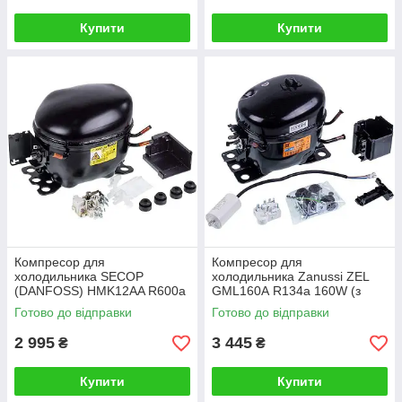
Купити
Купити
Компресор для
Компресор для
холодильника SECOP
холодильника Zanussi ZEL
(DANFOSS) HMK12AA R600a
GML160А R134a 160W (з
198W (з пусковим реле
пусковим реле ZNB68-
Готово до відправки
Готово до відправки
ZAFP)
120P15C)
2 995
3 445
₴
₴
Купити
Купити