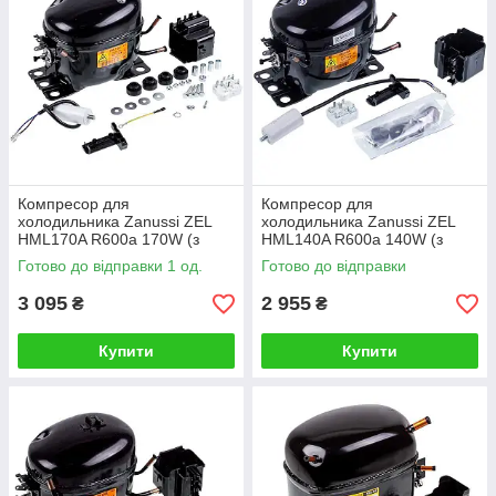
Компресор для
Компресор для
холодильника Zanussi ZEL
холодильника Zanussi ZEL
HML170A R600a 170W (з
HML140A R600a 140W (з
пусковим реле ZHB68-
пусковим реле ZHB43-
Готово до відправки 1 од.
Готово до відправки
120P15C)
120P15C)
3 095
2 955
₴
₴
Купити
Купити