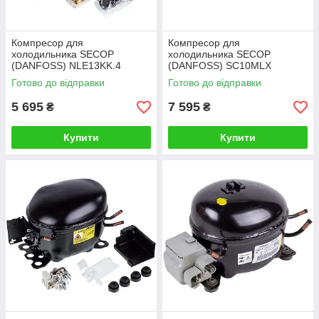
Компресор для
Компресор для
холодильника SECOP
холодильника SECOP
(DANFOSS) NLE13KK.4
(DANFOSS) SC10MLX
R600a 226W (з пусковим
R404а/R507а 855W (з
Готово до відправки
Готово до відправки
реле)
пусковим реле BN101)
5 695
7 595
₴
₴
Купити
Купити