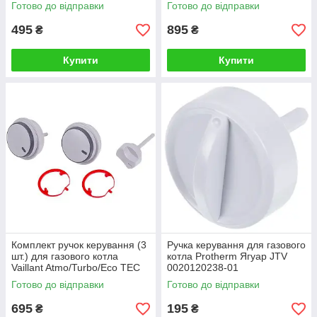
Kalisto D003200089
Готово до відправки
Готово до відправки
495
895
₴
₴
Купити
Купити
Комплект ручок керування (3
Ручка керування для газового
шт.) для газового котла
котла Protherm Ягуар JTV
Vaillant Atmo/Turbo/Eco TEC
0020120238-01
Pro/Plus 0020048969
Готово до відправки
Готово до відправки
695
195
₴
₴