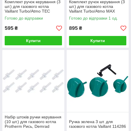
Комплект ручок керування (3
Комплект ручок керування (3
шт.) для газового котла
шт.) для газового котла
Vaillant Turbo/Atmo TEC
Vaillant Turbo/Atmo MAX
Pro/Plus mini 0020074963
Pro/Plus 114288
Готово до відправки
Готово до відправки 1 од.
595
895
₴
₴
Купити
Купити
Набір штоків ручки керування
(10 шт.) для газового котла
Ручка зелена 3 шт. для
Protherm Рись, Demrad
газового котла Vaillant 114286