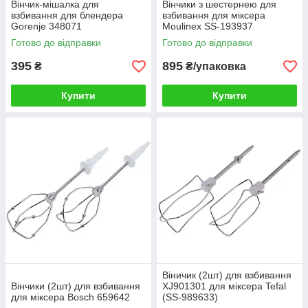
Вінчик-мішалка для
Вінчики з шестернею для
взбивання для блендера
взбивання для міксера
Gorenje 348071
Moulinex SS-193937
Готово до відправки
Готово до відправки
395
895
₴
₴/упаковка
Купити
Купити
Віничик (2шт) для взбивання
Вінчики (2шт) для взбивання
XJ901301 для міксера Tefal
для міксера Bosch 659642
(SS-989633)