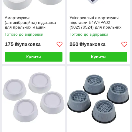
Амортизуюча
Універсальні амортизуючі
(антивібраційна) підставка
підставки E4WHPA02
для пральних машин
(902979524) для пральних
D=44mm (4шт)
машин Electrolux
Готово до відправки
Готово до відправки
175
260
₴/упаковка
₴/упаковка
Купити
Купити