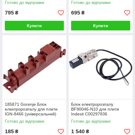
(185870)
Готово до відправки
Готово до відправки
795
695
₴
₴
Купити
Купити
185871 Gorenje Блок
Блок електророзпалу
електророзпалу для плити
BF90046-N10 для плити
IGN-8466 (універсальний)
Indesit C00297836
Готово до відправки
Готово до відправки
185
1 540
₴
₴