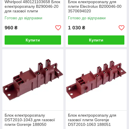
Whirlpool 480121103658 Блок
Блок електророзпалу для
електророзпалу B290046-20
плити Electrolux B200046-00
для газової плити
3570694020
Готово до відправки
Готово до відправки
960
1 030
₴
₴
Купити
Купити
Блок електророзпалу
Блок електророзпалу для
DST2010-1043 для газової
газової плити Gorenje
плити Gorenje 188050
DST2010-1063 188051