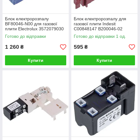
Блок електророзпалу
Блок електророзпалу для
BF80046-N00 для газової
газової плити Indesit
плити Electrolux 3572079030
C00848147 B200046-02
Готово до відправки
Готово до відправки 1 од.
1 260
595
₴
₴
Купити
Купити