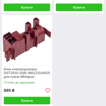
Купити
Купити
Блок електророзпалу
DST2010-2045 480121104525
для плити Whirlpool
Готово до відправки
895
₴
Купити