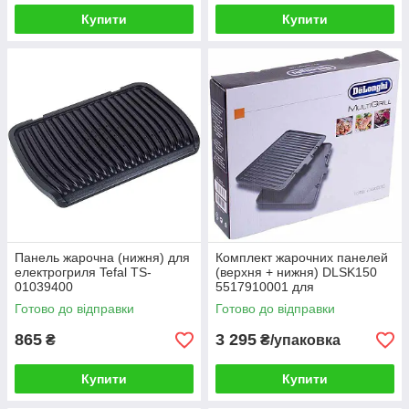
Купити
Купити
Панель жарочна (нижня) для
Комплект жарочних панелей
електрогриля Tefal TS-
(верхня + нижня) DLSK150
01039400
5517910001 для
електрогриля DeLonghi
Готово до відправки
Готово до відправки
865
3 295
₴
₴/упаковка
Купити
Купити