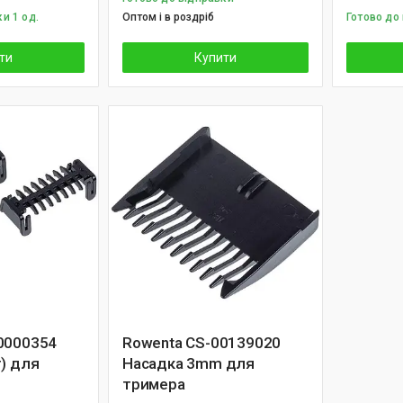
и 1 од.
Оптом і в роздріб
Готово до 
ти
Купити
0000354
Rowenta CS-00139020
) для
Насадка 3mm для
тримера