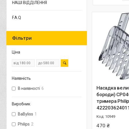
НАШІ ВІДДІЛЕННЯ
F.A.Q
Фільтри
Ціна
Наявність
Насадка вели
В наявності
6
бороди) CP04
тримера Phili
Виробник
42220362401
BaByliss
1
10949
Philips
2
470 ₴