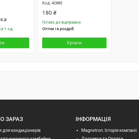
42883
180 ₴
вка
Готово до відправки
и 1 од.
Оптом і в роздріб
ти
Купити
О ЗАРАЗ
ІНФОРМАЦІЯ
 для кондиціонерів
Magnetron. Історія компанії
 для кухонного комбайна
Доставка та Оплата