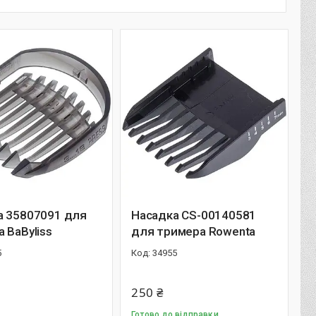
а 35807091 для
Насадка CS-00140581
 BaByliss
для тримера Rowenta
5
34955
250 ₴
Готово до відправки