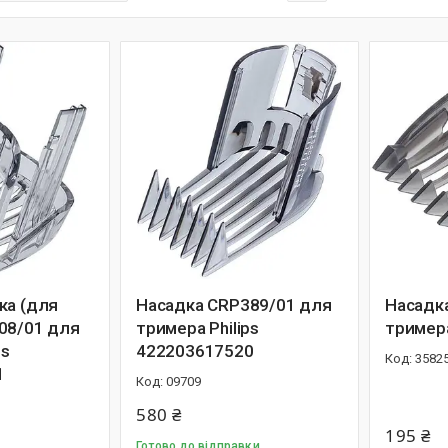
ка (для
Насадка CRP389/01 для
Насадк
08/01 для
тримера Philips
тримера
ps
422203617520
3582
1
09709
580 ₴
195 ₴
Готово до відправки