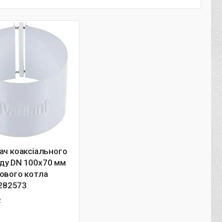
ач коаксіального
ду DN 100x70 мм
ового котла
 282573
2