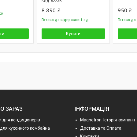
52236
8 890 ₴
950 ₴
ки
Готово до відправки 1 од.
Готово до 
ти
Купити
О ЗАРАЗ
ІНФОРМАЦІЯ
 для кондиціонерів
Magnetron. Історія компанії
 для кухонного комбайна
Доставка та Оплата
Контакти