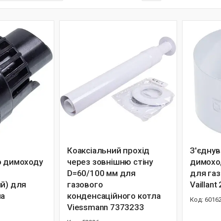
Коаксіальний прохід
З'єднув
о димоходу
через зовнішню стіну
димохо
D=60/100 мм для
для газ
ий) для
газового
Vaillant
ла
конденсаційного котла
6016
Viessmann 7373233