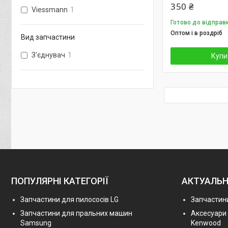
350 ₴
Viessmann
1
Готово до відправ
Оптом і в роздріб
Вид запчастини
З'єднувач
1
Купи
ПОПУЛЯРНІ КАТЕГОРІЇ
АКТУАЛЬН
Запчастини для пилососів LG
Запчастини
Запчастини для пральних машин
Аксесуари
Samsung
Kenwood