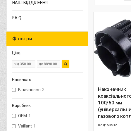
НАШІ ВІДДІЛЕННЯ
F.A.Q
Фільтри
Ціна
Наявність
Наконечник
В наявності
3
коаксіальног
100/60 мм
Виробник
(універсальн
газового кот
OEM
1
50532
Vaillant
1