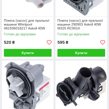
Помпа (насос) для пральної
Помпа (насос) для пральної
машини Whirlpool
машини 290903 Askoll 40W
481936018217 Askoll 40W
M325 RC0014
M231XP RN0020
Готово до відправки
Готово до відправки
520
595
₴
₴
Купити
Купити