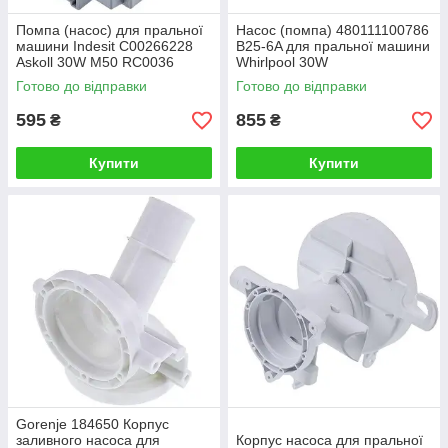
Помпа (насос) для пральної
Насос (помпа) 480111100786
машини Indesit C00266228
B25-6A для пральної машини
Askoll 30W M50 RC0036
Whirlpool 30W
Готово до відправки
Готово до відправки
595
855
₴
₴
Купити
Купити
Gorenje 184650 Корпус
заливного насоса для
Корпус насоса для пральної