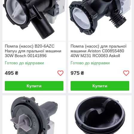
Помпа (насос) B20-6AZC
Помпа (насос) для пральної
Hanyu для пральної машини
машини Ariston C00855480
30W Bosch 00141896
40W M231 RC0083 Askoll
Готово до відправки
Готово до відправки
495
975
₴
₴
Купити
Купити