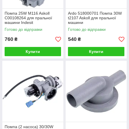
Помпа 25W M116 Askoll
Ardo 518000701 Помпа 30W
C00108264 для пральної
t2107 Askoll для пральної
машини Indesit
машини
Готово до відправки
Готово до відправки
760
540
₴
₴
Купити
Купити
Помпа (2 насоса) 30/30W