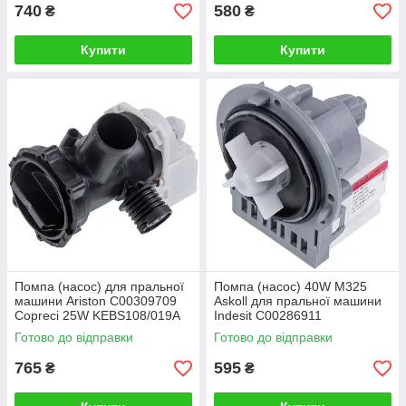
740
580
₴
₴
Купити
Купити
Помпа (насос) для пральної
Помпа (насос) 40W M325
машини Ariston C00309709
Askoll для пральної машини
Copreci 25W KEBS108/019A
Indesit C00286911
Готово до відправки
Готово до відправки
765
595
₴
₴