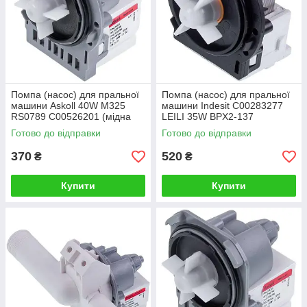
Помпа (насос) для пральної
Помпа (насос) для пральної
машини Askoll 40W M325
машини Indesit C00283277
RS0789 C00526201 (мідна
LEILI 35W BPX2-137
обмотка)
Готово до відправки
Готово до відправки
370
520
₴
₴
Купити
Купити