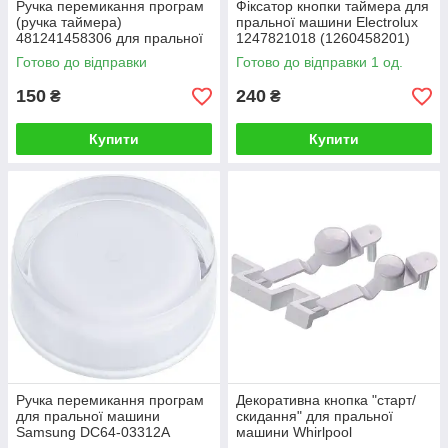
Ручка перемикання програм
Фіксатор кнопки таймера для
(ручка таймера)
пральної машини Electrolux
481241458306 для пральної
1247821018 (1260458201)
машини Whirlpool
Готово до відправки
Готово до відправки 1 од.
150
240
₴
₴
Купити
Купити
Ручка перемикання програм
Декоративна кнопка "старт/
для пральної машини
скидання" для пральної
Samsung DC64-03312A
машини Whirlpool