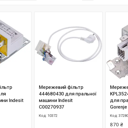
ільтр
Мережевий фільтр
Мереже
для
444680430 для пральної
KPL352
ни Indesit
машини Indesit
для пр
C00270937
Gorenje
10372
3728
870 ₴