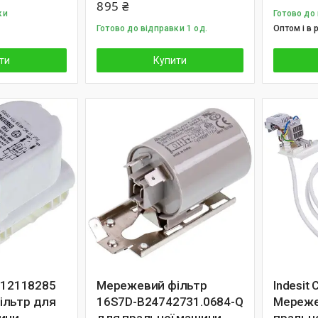
895 ₴
ки
Готово до
Готово до відправки 1 од.
Оптом і в 
ти
Купити
1212118285
Мережевий фільтр
Indesit
ільтр для
16S7D-B24742731.0684-Q
Мереже