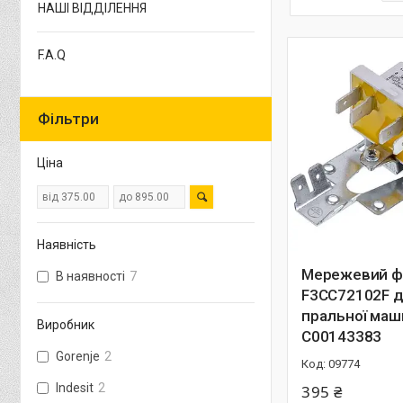
НАШІ ВІДДІЛЕННЯ
F.A.Q
Фільтри
Ціна
Наявність
Мережевий ф
В наявності
7
F3CC72102F 
пральної маши
Виробник
C00143383
Gorenje
2
09774
Indesit
2
395 ₴