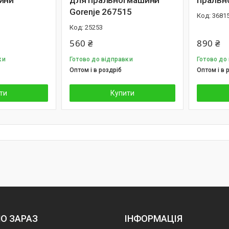
ини
для пральної машини
пральн
Gorenje 267515
3681
25253
560 ₴
890 ₴
ки
Готово до відправки
Готово до
Оптом і в роздріб
Оптом і в 
ти
Купити
О ЗАРАЗ
ІНФОРМАЦІЯ