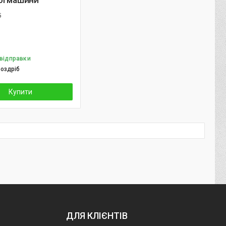
ої машини
5
 відправки
роздріб
Купити
ДЛЯ КЛІЄНТІВ