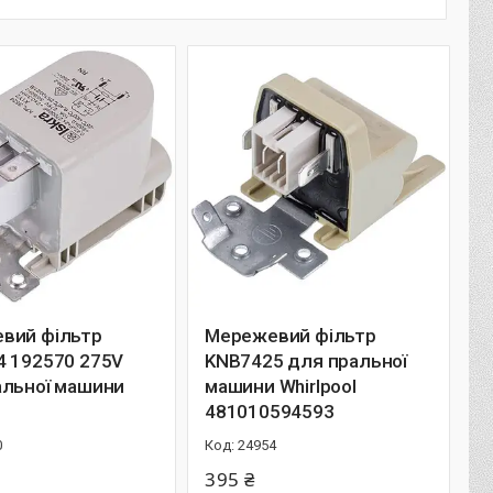
вий фільтр
Мережевий фільтр
4 192570 275V
KNB7425 для пральної
альної машини
машини Whirlpool
481010594593
0
24954
395 ₴