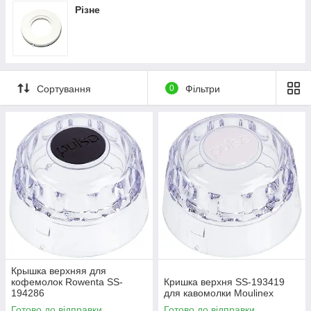
Різне
Сортування
0
Фільтри
Крышка верхняя для
кофемолок Rowenta SS-
Кришка верхня SS-193419
194286
для кавомолки Moulinex
Готово до відправки
Готово до відправки