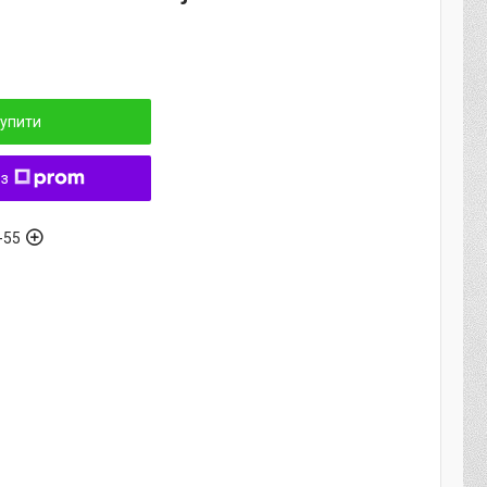
упити
 з
-55