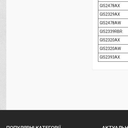
GI52478AX
GI52329AX
GI52478AW
GI52339RBR
GI52320AX
GI52320AW
GI52393AX
ПОПУЛЯРНІ КАТЕГОРІЇ
АКТУАЛЬН