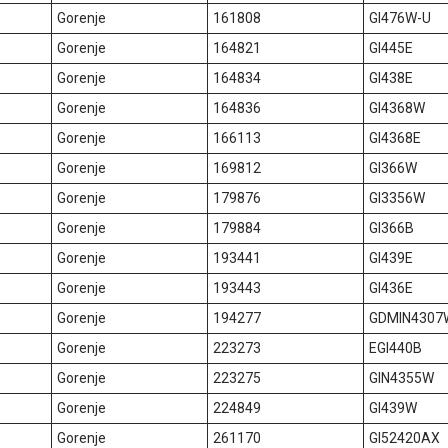
Gorenje
161808
GI476W-U
Gorenje
164821
GI445E
Gorenje
164834
GI438E
Gorenje
164836
GI4368W
Gorenje
166113
GI4368E
Gorenje
169812
GI366W
Gorenje
179876
GI3356W
Gorenje
179884
GI366B
Gorenje
193441
GI439E
Gorenje
193443
GI436E
Gorenje
194277
GDMIN4307
Gorenje
223273
EGI440B
Gorenje
223275
GIN4355W
Gorenje
224849
GI439W
Gorenje
261170
GI52420AX