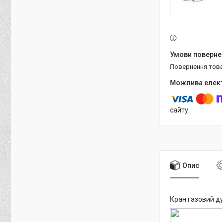
повернення тов
сайту.
Опис
Кран газовий ду