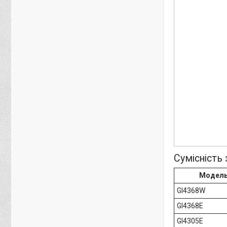
Сумісність
Модел
GI4368W
GI4368E
GI4305E