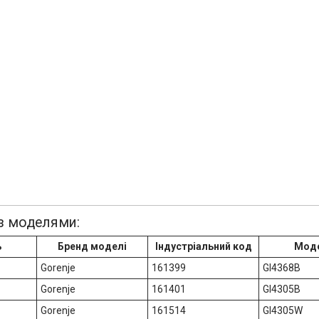
 з моделями:
ь
Бренд моделі
Індустріальний код
Мод
Gorenje
161399
GI4368B
Gorenje
161401
GI4305B
Gorenje
161514
GI4305W