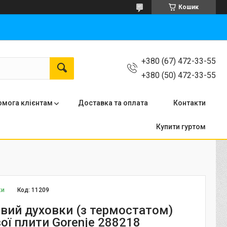
Кошик
+380 (67) 472-33-55
+380 (50) 472-33-55
мога клієнтам
Доставка та оплата
Контакти
Купити гуртом
ки
Код:
11209
овий духовки (з термостатом)
ої плити Gorenje 288218