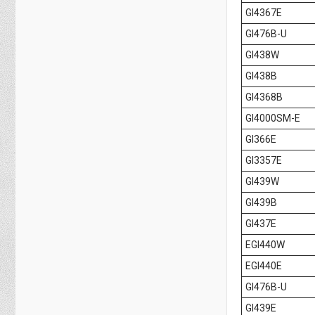
GI4367E
GI476B-U
GI438W
GI438B
GI4368B
GI4000SM-E
GI366E
GI3357E
GI439W
GI439B
GI437E
EGI440W
EGI440E
GI476B-U
GI439E