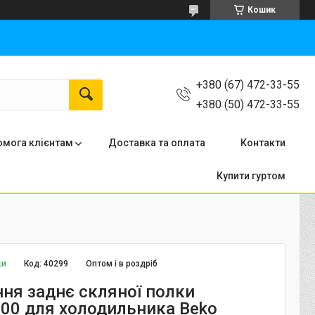
Кошик
+380 (67) 472-33-55
+380 (50) 472-33-55
мога клієнтам
Доставка та оплата
Контакти
Купити гуртом
ки
Код:
40299
Оптом і в роздріб
ня заднє скляної полки
00 для холодильника Beko