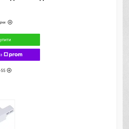
іни
упити
 з
-55