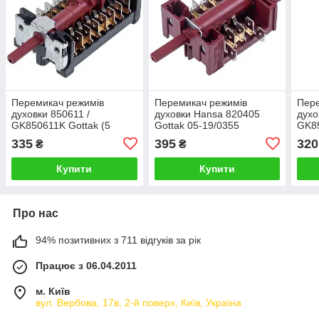
Перемикач режимів
Перемикач режимів
Пере
духовки 850611 /
духовки Hansa 820405
духо
GK850611K Gottak (5
Gottak 05-19/0355
GK85
позицій)
8050043
пози
335
395
320
₴
₴
Купити
Купити
Про нас
94% позитивних з 711 відгуків за рік
Працює з 06.04.2011
м. Київ
вул. Вербова, 17в, 2-й поверх, Київ, Україна