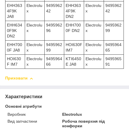
EHH363
Electrolu
9495962
EHH363
Electrolu
9495962
4F9K
x
42
4F9K
x
42
JA8
DN2
EHH634
Electrolu
9495962
EHH700
Electrolu
9495962
0F9K
x
96
0F DN2
x
99
DN2
EHH700
Electrolu
9495962
HOI630F
Electrolu
9495964
0F JA8
x
99
IM7
x
65
HOI630
Electrolu
9495964
KTI6450
Electrolu
9495965
F IM7
x
66
E JA8
x
91
Приховати
Характеристики
Основні атрибути
Виробник
Electrolux
Вид запчастини
Робоча поверхня під
конфорки