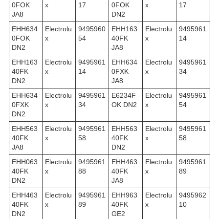
0FOK
x
17
0FOK
x
17
JA8
DN2
EHH634
Electrolu
9495960
EHH163
Electrolu
9495961
0FOK
x
54
40FK
x
14
DN2
JA8
EHH163
Electrolu
9495961
EHH634
Electrolu
9495961
40FK
x
14
0FXK
x
34
DN2
JA8
EHH634
Electrolu
9495961
E6234F
Electrolu
9495961
0FXK
x
34
OK DN2
x
54
DN2
EHH563
Electrolu
9495961
EHH563
Electrolu
9495961
40FK
x
58
40FK
x
58
JA8
DN2
EHH063
Electrolu
9495961
EHH463
Electrolu
9495961
40FK
x
88
40FK
x
89
DN2
JA8
EHH463
Electrolu
9495961
EHH963
Electrolu
9495962
40FK
x
89
40FK
x
10
DN2
GE2