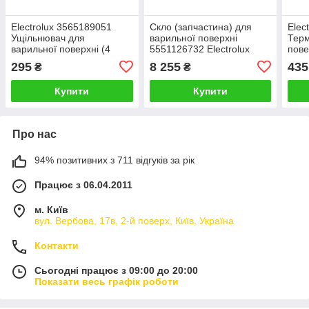
Electrolux 3565189051
Скло (запчастина) для
Elec
Ущільнювач для
варильної поверхні
Терм
варильної поверхні (4
5551126732 Electrolux
пов
стрічки по 800мм)
295
8 255
435
₴
₴
Купити
Купити
Про нас
94% позитивних з 711 відгуків за рік
Працює з 06.04.2011
м. Київ
вул. Вербова, 17в, 2-й поверх, Київ, Україна
Контакти
Сьогодні працює з 09:00 до 20:00
Показати весь графік роботи