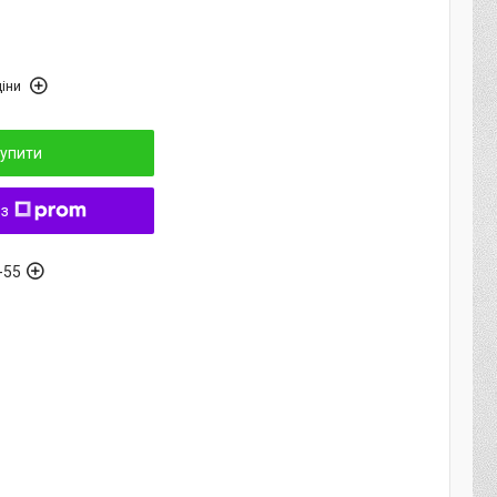
іни
упити
 з
-55