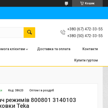
Кошик
+380 (67) 472-33-55
+380 (50) 472-33-55
мога клієнтам
Доставка та оплата
Контакти
Купити гуртом
ки
Код:
38620
Оптом і в роздріб
ч режимів 800801 3140103
ховки Teka