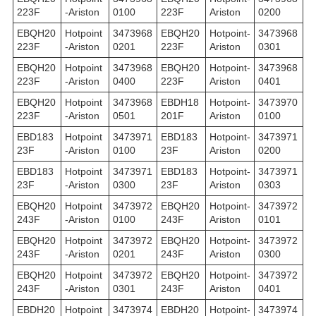
223F
-Ariston
0100
223F
Ariston
0200
EBQH20
Hotpoint
3473968
EBQH20
Hotpoint-
3473968
223F
-Ariston
0201
223F
Ariston
0301
EBQH20
Hotpoint
3473968
EBQH20
Hotpoint-
3473968
223F
-Ariston
0400
223F
Ariston
0401
EBQH20
Hotpoint
3473968
EBDH18
Hotpoint-
3473970
223F
-Ariston
0501
201F
Ariston
0100
EBD183
Hotpoint
3473971
EBD183
Hotpoint-
3473971
23F
-Ariston
0100
23F
Ariston
0200
EBD183
Hotpoint
3473971
EBD183
Hotpoint-
3473971
23F
-Ariston
0300
23F
Ariston
0303
EBQH20
Hotpoint
3473972
EBQH20
Hotpoint-
3473972
243F
-Ariston
0100
243F
Ariston
0101
EBQH20
Hotpoint
3473972
EBQH20
Hotpoint-
3473972
243F
-Ariston
0201
243F
Ariston
0300
EBQH20
Hotpoint
3473972
EBQH20
Hotpoint-
3473972
243F
-Ariston
0301
243F
Ariston
0401
EBDH20
Hotpoint
3473974
EBDH20
Hotpoint-
3473974