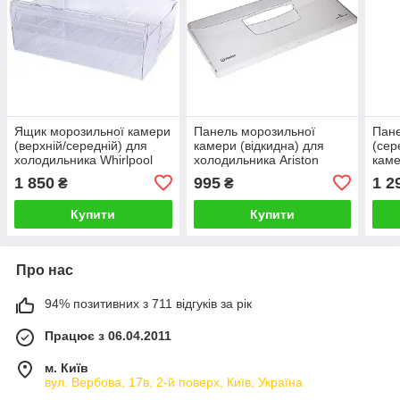
Ящик морозильної камери
Панель морозильної
Пан
(верхній/середній) для
камери (відкидна) для
(сер
холодильника Whirlpool
холодильника Ariston
каме
4810104156
C00291478
1 850
995
1 2
₴
₴
Купити
Купити
Про нас
94% позитивних з 711 відгуків за рік
Працює з 06.04.2011
м. Київ
вул. Вербова, 17в, 2-й поверх, Київ, Україна