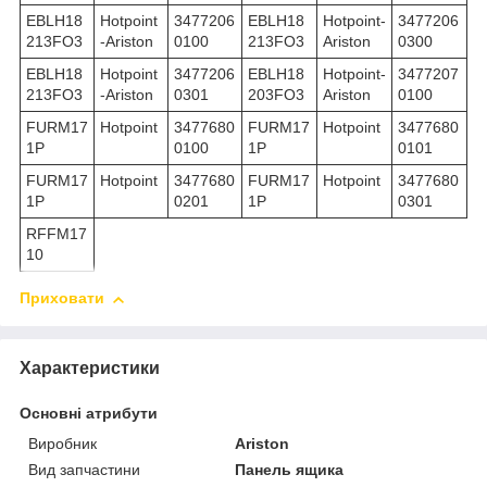
EBLH18
Hotpoint
3477206
EBLH18
Hotpoint-
3477206
213FO3
-Ariston
0100
213FO3
Ariston
0300
EBLH18
Hotpoint
3477206
EBLH18
Hotpoint-
3477207
213FO3
-Ariston
0301
203FO3
Ariston
0100
FURM17
Hotpoint
3477680
FURM17
Hotpoint
3477680
1P
0100
1P
0101
FURM17
Hotpoint
3477680
FURM17
Hotpoint
3477680
1P
0201
1P
0301
RFFM17
10
Приховати
Характеристики
Основні атрибути
Виробник
Ariston
Вид запчастини
Панель ящика