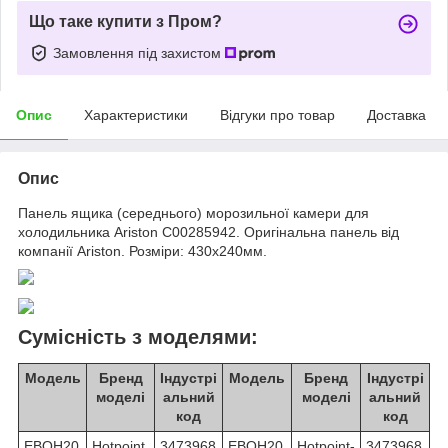
Що таке купити з Пром?
Замовлення під захистом
Опис
Характеристики
Відгуки про товар
Доставка
Опис
Панель ящика (середнього) морозильної камери для
холодильника Ariston C00285942. Оригінальна панель від
компанії Ariston. Розміри: 430x240мм.
Сумісність з моделями:
Модель
Бренд
Індустрі
Модель
Бренд
Індустрі
моделі
альний
моделі
альний
код
код
EBQH20
Hotpoint
3473968
EBQH20
Hotpoint-
3473968