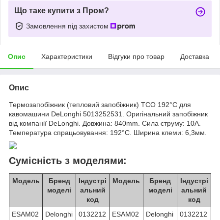
Що таке купити з Пром?
Замовлення під захистом
Опис
Характеристики
Відгуки про товар
Доставка
Опис
Термозапобіжник (тепловий запобіжник) TCO 192°C для
кавомашини DeLonghi 5013252531. Оригінальний запобіжник
від компанії DeLonghi. Довжина: 840mm. Сила струму: 10A.
Температура спрацьовування: 192°C. Ширина клеми: 6,3мм.
Сумісність з моделями:
Модель
Бренд
Індустрі
Модель
Бренд
Індустрі
моделі
альний
моделі
альний
код
код
ESAM02
Delonghi
0132212
ESAM02
Delonghi
0132212