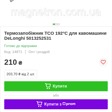
Термозапобіжник TCO 192°C для кавомашини
DeLonghi 5013252531
Готово до відправки
Код: 14871
Опт і роздріб
210
₴
203,70 ₴
від 2 шт.
Купити
або
Купити з