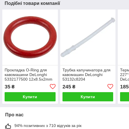
Подібні товари компанії
Прокладка O-Ring для
Трубка капучинатора для
Тер
кавомашини DeLonghi
кавомашин DeLonghi
227°
5332177500 12х8.5х2mm
53132c8204
DeLo
35
245
185
₴
₴
Купити
Купити
Про нас
94% позитивних з 710 відгуків за рік