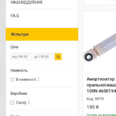
НАШІ ВІДДІЛЕННЯ
F.A.Q
Фільтри
Ціна
Наявність
Амортизатор 
В наявності
2
пральної маш
100N 460019
Виробник
18779
Candy
2
180 ₴
Готово до відправ