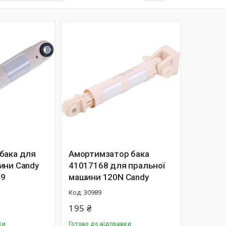
бака для
Амортимзатор бака
ини Candy
41017168 для пральної
49
машини 120N Candy
30989
195 ₴
ки
Готово до відправки