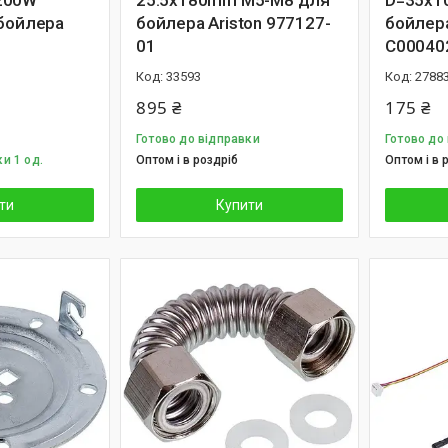
200W
25.5х180mm M5-M8 для
D=35x1
 бойлера
бойлера Ariston 977127-
бойлера
01
C000402
33593
2788
895 ₴
175 ₴
Готово до відправки
Готово до
и 1 од.
Оптом і в роздріб
Оптом і в 
ти
Купити