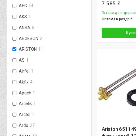
7 585 ₴
AEG
44
Готово до відправ
AKS
4
Оптом і в роздріб
ANSA
5
Купи
ARGESON
2
ARISTON
11
AS
1
Airfel
1
Akfix
4
Apach
1
Arcelik
1
Arctol
1
Ardo
27
Ariston 65114