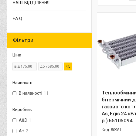
НАШІ ВІДДІЛЕННЯ
F.A.Q
Фільтри
Ціна
Наявність
Теплообмінн
В наявності
11
бітермічний 
газового котл
Виробник
As, Egis 24 кВ
р.) 65105094
A&D
1
50981
A+
2