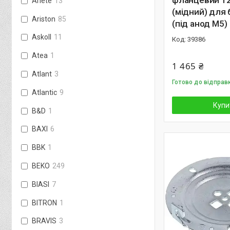
фланцевий 1
Ariete
13
(мідний) для
Ariston
85
(під анод M5)
Askoll
11
39386
Atea
1
1 465 ₴
Atlant
3
Готово до відправк
Atlantic
9
Купи
B&D
1
BAXI
6
BBK
1
BEKO
249
BIASI
7
BITRON
1
BRAVIS
3