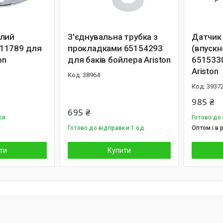
глий
З'єднувальна трубка з
Датчик
11789 для
прокладками 65154293
(впускн
on
для баків бойлера Ariston
651533
Ariston
38964
3937
985 ₴
695 ₴
ки
Готово до
Готово до відправки 1 од.
Оптом і в 
ти
Купити