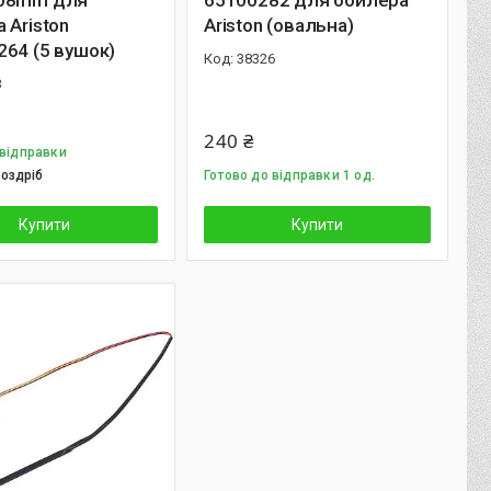
08mm для
65100282 для бойлера
 Ariston
Ariston (овальна)
64 (5 вушок)
38326
3
240 ₴
 відправки
роздріб
Готово до відправки 1 од.
Купити
Купити