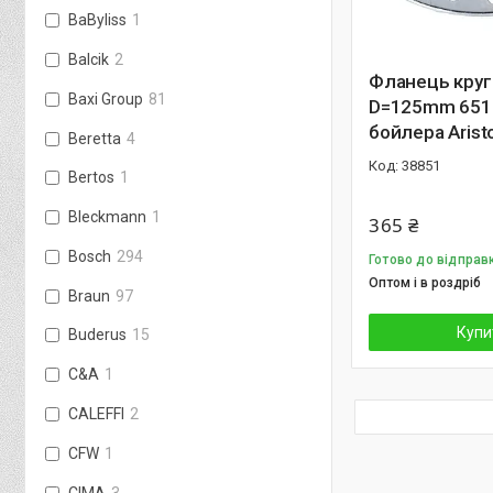
BaByliss
1
Balcik
2
Фланець кру
Baxi Group
81
D=125mm 651
бойлера Arist
Beretta
4
38851
Bertos
1
Bleckmann
1
365 ₴
Bosch
294
Готово до відправ
Оптом і в роздріб
Braun
97
Купи
Buderus
15
C&A
1
CALEFFI
2
CFW
1
CIMA
3