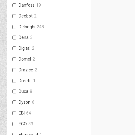
Danfoss
19
Deebot
2
Delonghi
248
Dena
3
Digital
2
Domel
2
Drazice
2
Dreefs
1
Duca
8
Dyson
6
EBI
64
EGO
33
Ebmpapst
1