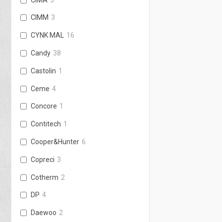
CIMM
3
CYNK MAL
16
Candy
38
Castolin
1
Ceme
4
Concore
1
Contitech
1
Cooper&Hunter
6
Copreci
3
Cotherm
2
DP
4
Daewoo
2