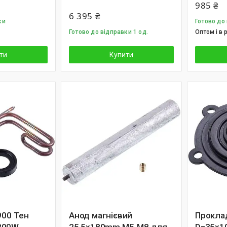
985 ₴
6 395 ₴
ки
Готово до
Готово до відправки 1 од.
Оптом і в 
ти
Купити
900 Тен
Анод магнієвий
Прокла