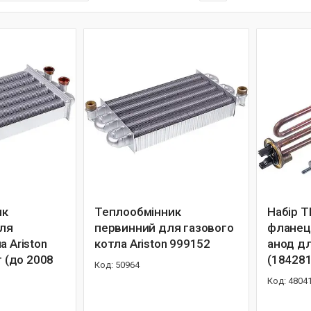
ик
Теплообмінник
Набір Т
для
первинний для газового
фланец
а Ariston
котла Ariston 999152
анод дл
т (до 2008
(184281
50964
4804