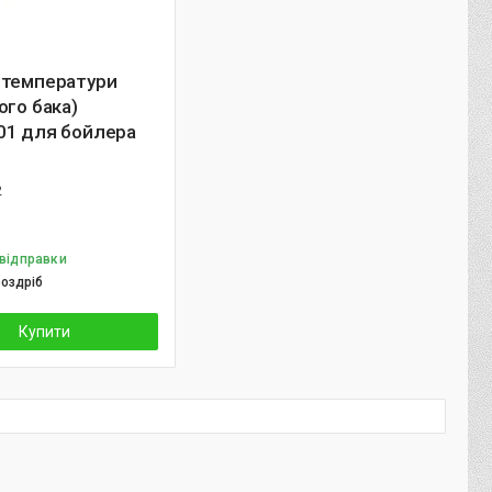
 температури
ого бака)
01 для бойлера
2
 відправки
роздріб
Купити