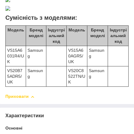
Сумісність з моделями:
Модель
Бренд
Індустрі
Модель
Бренд
Індустрі
моделі
альний
моделі
альний
код
код
VS15A6
Samsun
VS15A6
Samsun
031R4/U
g
0AGR5/
g
K
UK
VS20B7
Samsun
VS20C8
Samsun
5ADR5/
g
522TN/U
g
UK
K
Приховати
Характеристики
Основні