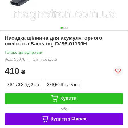
Насадка щілинна для акумуляторного
пилососа Samsung DJ98-01130H
Готово до відправки
Код: 55978
Опт і роздріб
410
₴
397,70 ₴
від 2 шт.
389,50 ₴
від 5 шт.
Купити
або
Купити з