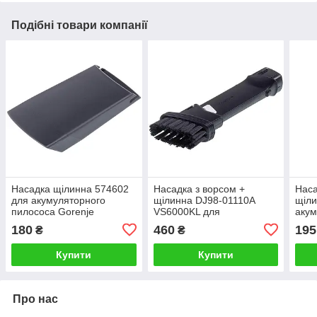
Подібні товари компанії
Насадка щілинна 574602
Насадка з ворсом +
Наса
для акумуляторного
щілинна DJ98-01110A
щіли
пилососа Gorenje
VS6000KL для
акум
акумуляторного пилососа
Row
180
460
195
₴
₴
Samsung
Купити
Купити
Про нас