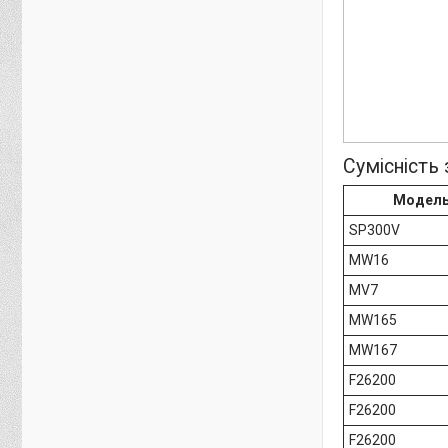
Сумісність
Модел
SP300V
MW16
MV7
MW165
MW167
F26200
F26200
F26200