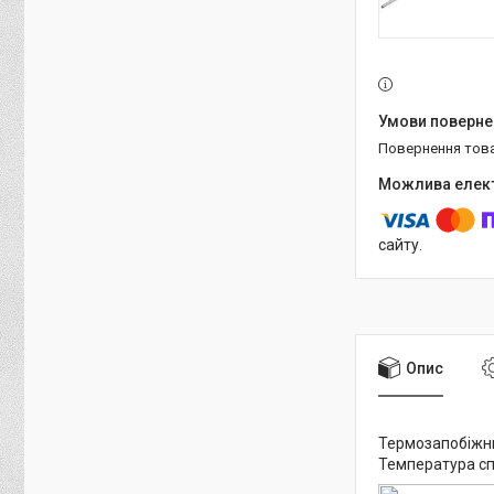
повернення тов
сайту.
Опис
Термозапобіжни
Температура сп