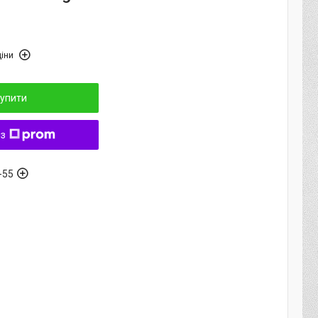
іни
упити
 з
-55