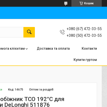
Кошик
+380 (67) 472-33-55
+380 (50) 472-33-55
мога клієнтам
Доставка та оплата
Контакти
Купити гуртом
ки
Код:
14675
Оптом і в роздріб
обіжник TCO 192°C для
и DeLonghi 511876