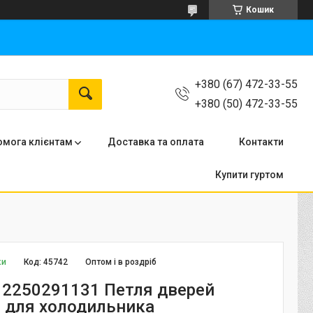
Кошик
+380 (67) 472-33-55
+380 (50) 472-33-55
мога клієнтам
Доставка та оплата
Контакти
Купити гуртом
ки
Код:
45742
Оптом і в роздріб
x 2250291131 Петля дверей
) для холодильника