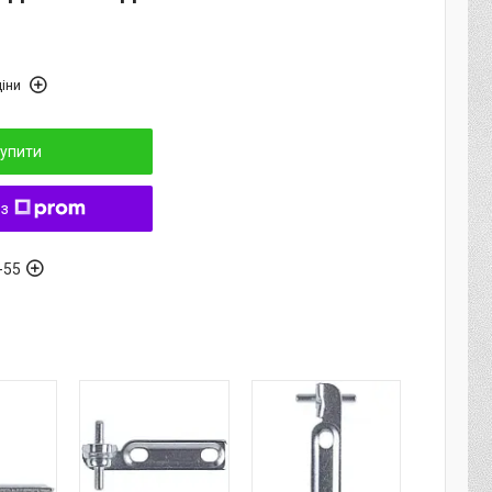
іни
упити
 з
-55