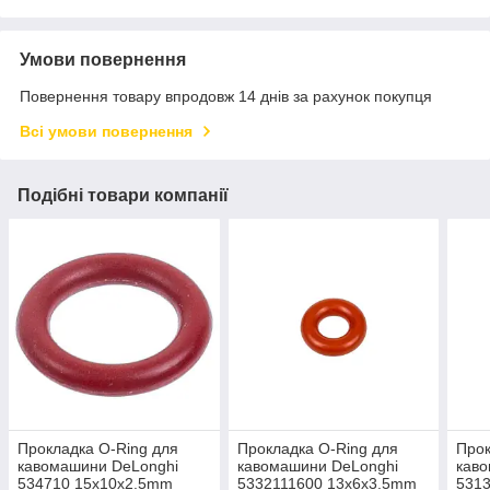
Умови повернення
Повернення товару впродовж 14 днів за рахунок покупця
Всі умови повернення
Подібні товари компанії
Прокладка O-Ring для
Прокладка O-Ring для
Прок
кавомашини DeLonghi
кавомашини DeLonghi
кав
534710 15x10x2.5mm
5332111600 13x6x3.5mm
531