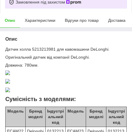
Замовлення під захистом
Опис
Характеристики
Відгуки про товар
Доставка
Опис
Датчик холла 5213213981 для кавомашини DeLonghi.
Оригінальний датчик від компанії DeLonghi.
Довжина: 780мм.
Сумісність з моделями:
Модель
Бренд
Індустрі
Модель
Бренд
Індустрі
моделі
альний
моделі
альний
код
код
ECAM22
Delonghi
0132213
ECAM23
Delonghi
0132213