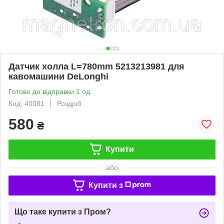
Датчик холла L=780mm 5213213981 для
кавомашини DeLonghi
Готово до відправки 1 од.
Код: 40081
Роздріб
580
₴
Купити
або
Купити з
Що таке купити з Пром?