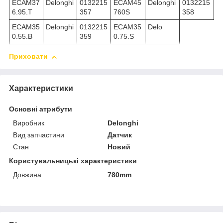
ECAM37
Delonghi
0132215
ECAM45
Delonghi
0132215
6.95.T
357
760S
358
ECAM35
Delonghi
0132215
ECAM35
Delo
0.55.B
359
0.75.S
Приховати
Характеристики
Основні атрибути
Виробник
Delonghi
Вид запчастини
Датчик
Стан
Новий
Користувальницькі характеристики
Довжина
780mm